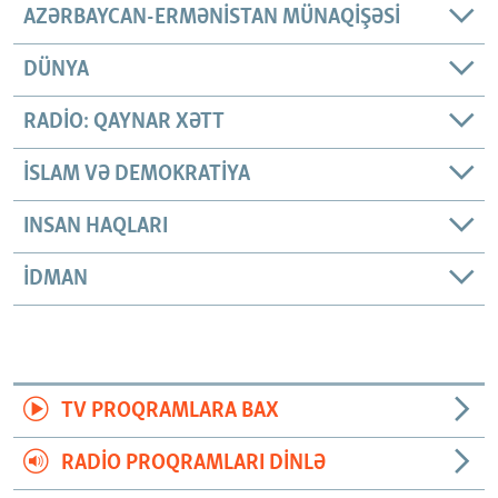
AZƏRBAYCAN-ERMƏNISTAN MÜNAQIŞƏSI
DÜNYA
RADIO: QAYNAR XƏTT
İSLAM VƏ DEMOKRATIYA
INSAN HAQLARI
İDMAN
TV PROQRAMLARA BAX
RADIO PROQRAMLARI DINLƏ