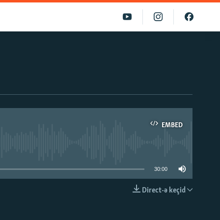
EMBED
able
30:00
Direct-ə keçid
EMBED