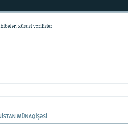
hibələr, xüsusi verilişlər
ISTAN MÜNAQIŞƏSI