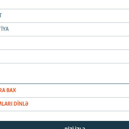
T
IYA
RA BAX
LARI DINLƏ