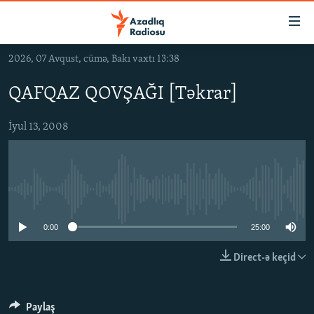
Keçid
linkləri
Əsas
2026, 07 Avqust, cümə, Bakı vaxtı 13:38
məzmuna
GÜNDƏM
qayıt
QAFQAZ QOVŞAĞI [Təkrar]
#İZAHLA
Əsas
KORRUPSIOMETR
naviqasiyaya
İyul 13, 2008
qayıt
#ƏSLINDƏ
Axtarışa
FƏRQƏ BAX
keç
No media source currently available
QANUNI DOĞRU
ARAŞDIRMA
0:00
25:00
MULTIMEDIA
Direct-ə keçid
RADIO ARXIV
VIDEO
HAQQIMIZDA
FOTOQALEREYA
OXU ZALI
Paylaş