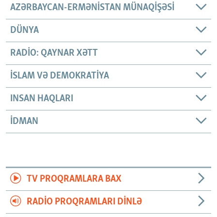
AZƏRBAYCAN-ERMƏNISTAN MÜNAQIŞƏSI
DÜNYA
RADIO: QAYNAR XƏTT
İSLAM VƏ DEMOKRATIYA
INSAN HAQLARI
İDMAN
TV PROQRAMLARA BAX
RADIO PROQRAMLARI DINLƏ