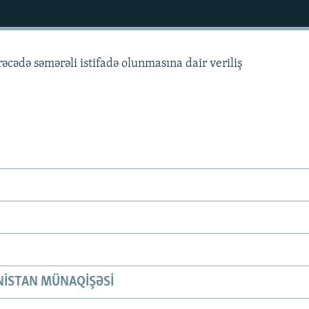
rəcədə səmərəli istifadə olunmasına dair veriliş
ISTAN MÜNAQIŞƏSI