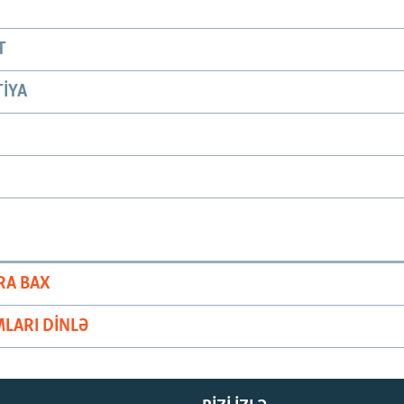
T
IYA
RA BAX
LARI DINLƏ