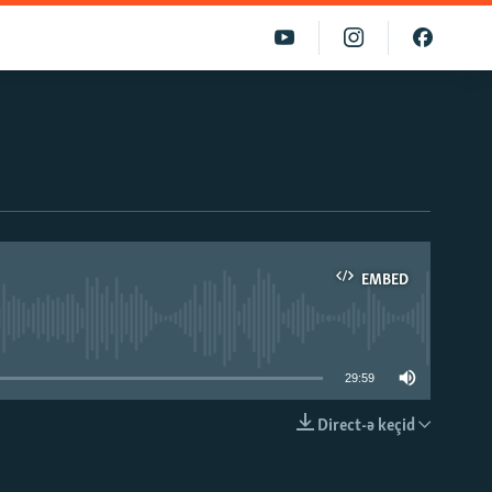
EMBED
able
29:59
Direct-ə keçid
EMBED