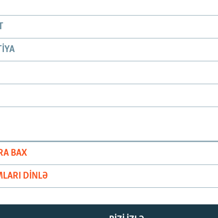
T
IYA
RA BAX
LARI DINLƏ