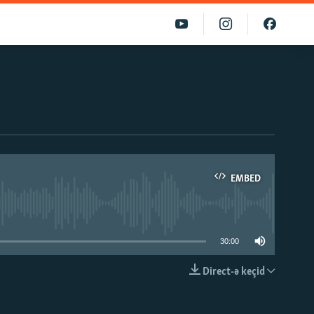
EMBED
able
30:00
Direct-ə keçid
EMBED