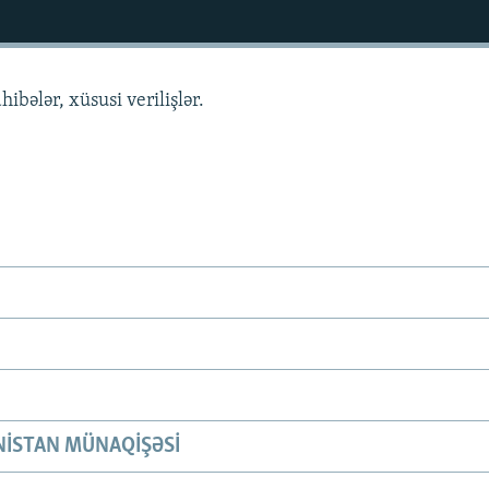
hibələr, xüsusi verilişlər.
ISTAN MÜNAQIŞƏSI