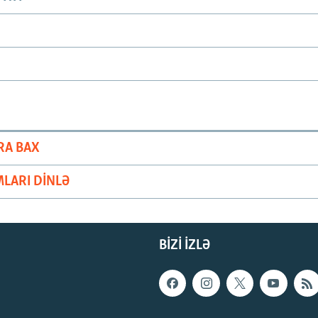
RA BAX
LARI DINLƏ
BIZI IZLƏ