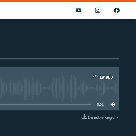
EMBED
able
5:01
Direct-ə keçid
EMBED