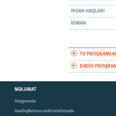
INSAN HAQLARI
İDMAN
TV PROQRAMLA
RADIO PROQRAM
MƏLUMAT
Haqqımızda
AzadlıqRadiosu mobil telefonuzda