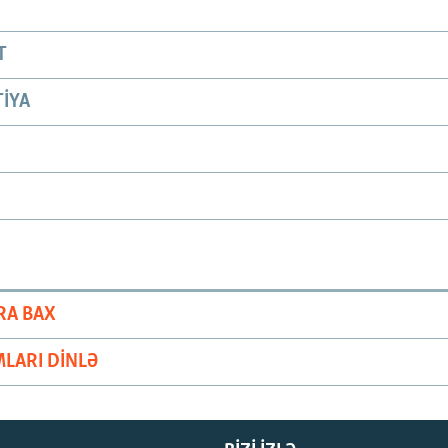
T
IYA
RA BAX
LARI DINLƏ