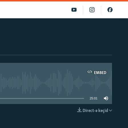
EMBED
able
25:01
Direct-ə keçid
EMBED