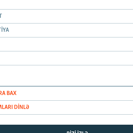
T
IYA
RA BAX
LARI DINLƏ