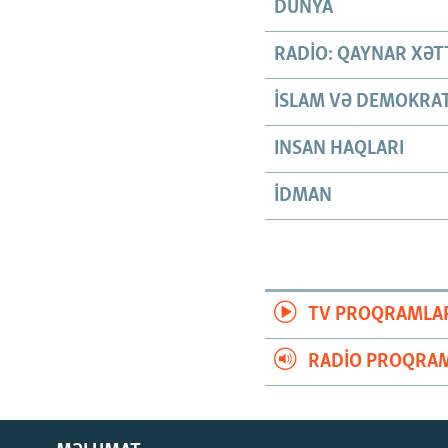
DÜNYA
RADIO: QAYNAR XƏT
İSLAM VƏ DEMOKRAT
INSAN HAQLARI
İDMAN
TV PROQRAMLA
RADIO PROQRAM