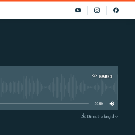
EMBED
able
29:59
Direct-ə keçid
EMBED