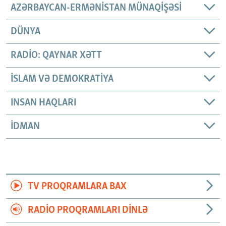
AZƏRBAYCAN-ERMƏNISTAN MÜNAQIŞƏSI
DÜNYA
RADIO: QAYNAR XƏTT
İSLAM VƏ DEMOKRATIYA
INSAN HAQLARI
İDMAN
TV PROQRAMLARA BAX
RADIO PROQRAMLARI DINLƏ