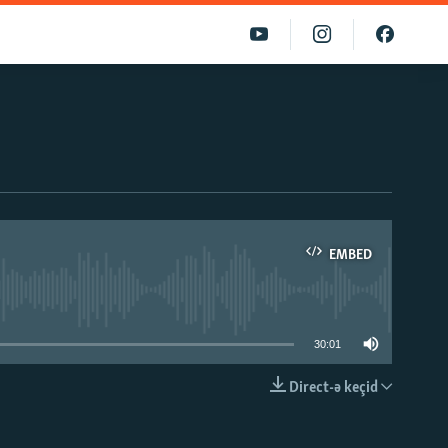
EMBED
able
30:01
Direct-ə keçid
EMBED