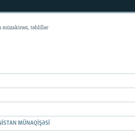
 müzakirəsi, təhlillər
ISTAN MÜNAQIŞƏSI