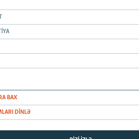
T
IYA
RA BAX
LARI DINLƏ