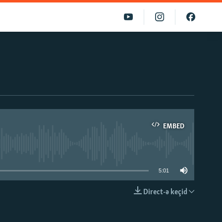
EMBED
able
5:01
Direct-ə keçid
EMBED