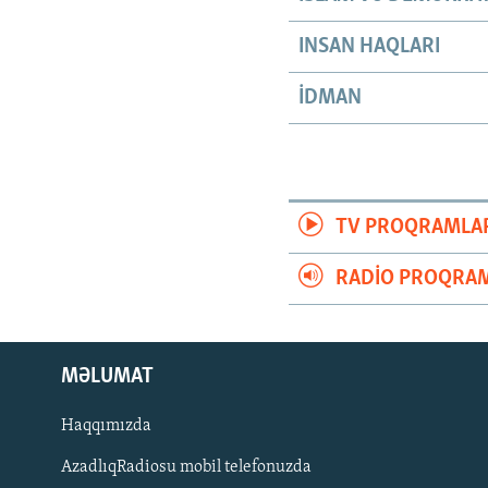
INSAN HAQLARI
İDMAN
TV PROQRAMLA
RADIO PROQRAM
MƏLUMAT
Haqqımızda
AzadlıqRadiosu mobil telefonuzda