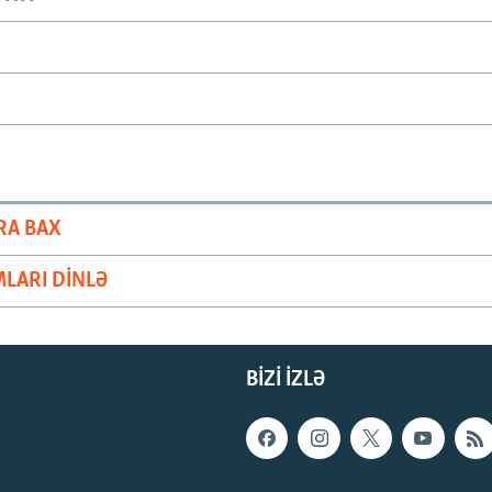
RA BAX
LARI DINLƏ
BIZI IZLƏ