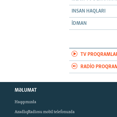
INSAN HAQLARI
İDMAN
TV PROQRAMLA
RADIO PROQRAM
MƏLUMAT
Haqqımızda
AzadlıqRadiosu mobil telefonuzda