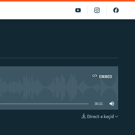
EMBED
able
30:21
Direct-ə keçid
EMBED