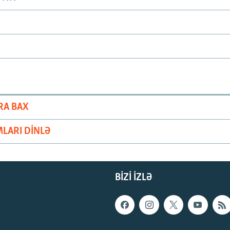
RA BAX
LARI DINLƏ
BIZI IZLƏ