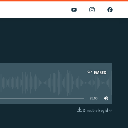
EMBED
able
25:00
Direct-ə keçid
EMBED