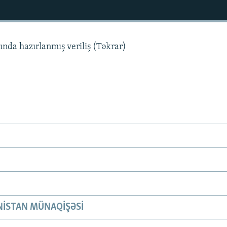
asında hazırlanmış veriliş (Təkrar)
ISTAN MÜNAQIŞƏSI