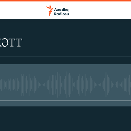
XƏTT
No media source currently avail