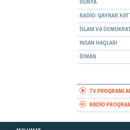
DÜNYA
RADIO: QAYNAR XƏT
İSLAM VƏ DEMOKRAT
INSAN HAQLARI
İDMAN
TV PROQRAMLA
RADIO PROQRAM