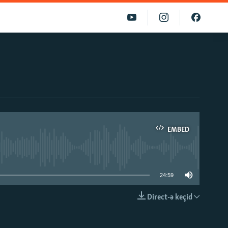
EMBED
able
24:59
Direct-ə keçid
EMBED