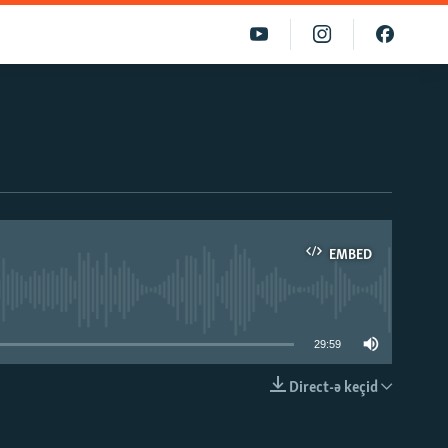
EMBED
able
29:59
Direct-ə keçid
EMBED