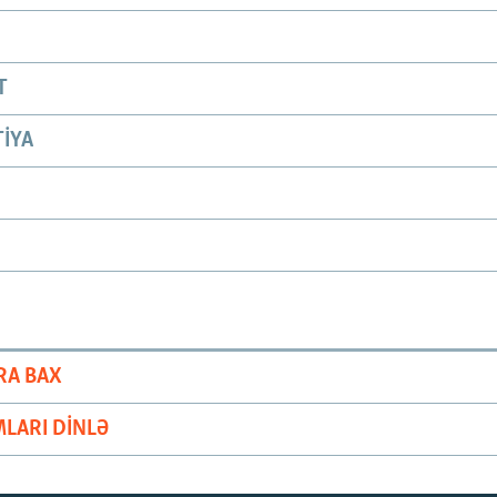
T
IYA
RA BAX
LARI DINLƏ