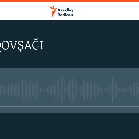
QOVŞAĞI
No media source currently avail