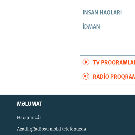
INSAN HAQLARI
İDMAN
TV PROQRAMLA
RADIO PROQRAM
MƏLUMAT
Haqqımızda
AzadlıqRadiosu mobil telefonuzda