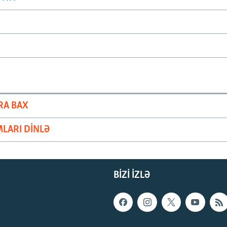
RA BAX
LARI DINLƏ
BIZI IZLƏ