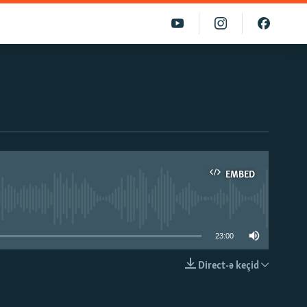
EMBED
able
23:00
Direct-ə keçid
EMBED