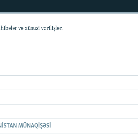
hibələr və xüsusi verilişlər.
ISTAN MÜNAQIŞƏSI