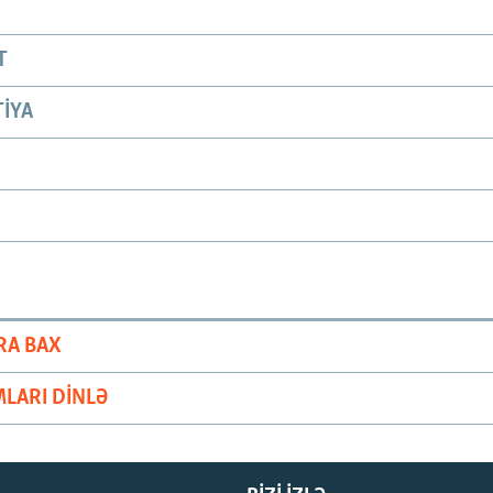
T
IYA
RA BAX
LARI DINLƏ