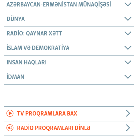
AZƏRBAYCAN-ERMƏNISTAN MÜNAQIŞƏSI
DÜNYA
RADIO: QAYNAR XƏTT
İSLAM VƏ DEMOKRATIYA
INSAN HAQLARI
İDMAN
TV PROQRAMLARA BAX
RADIO PROQRAMLARI DINLƏ