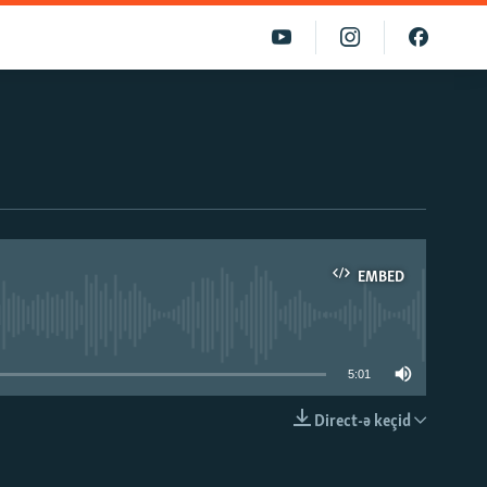
EMBED
able
5:01
Direct-ə keçid
EMBED