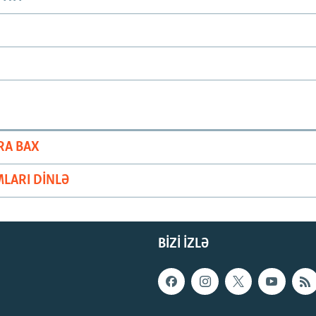
RA BAX
LARI DINLƏ
BIZI IZLƏ