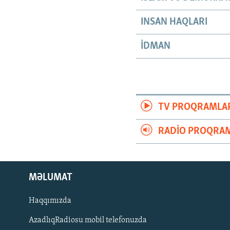
INSAN HAQLARI
İDMAN
TV PROQRAMLA
RADIO PROQRAM
MƏLUMAT
Haqqımızda
AzadlıqRadiosu mobil telefonuzda