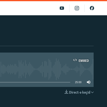
EMBED
able
25:00
Direct-ə keçid
EMBED