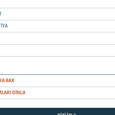
T
IYA
RA BAX
LARI DINLƏ