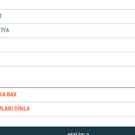
T
IYA
RA BAX
LARI DINLƏ