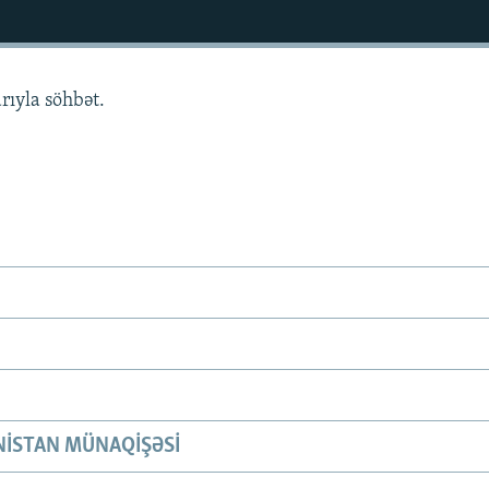
rıyla söhbət.
ISTAN MÜNAQIŞƏSI