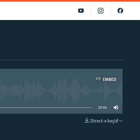
EMBED
able
29:59
Direct-ə keçid
EMBED