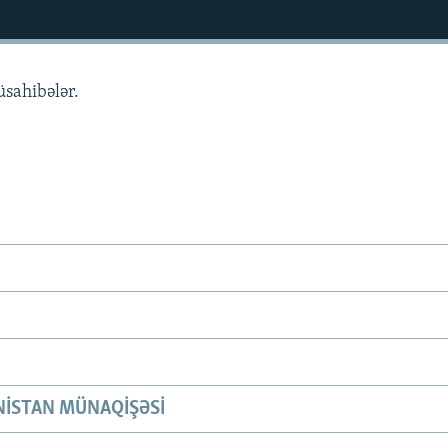
üsahibələr.
ISTAN MÜNAQIŞƏSI