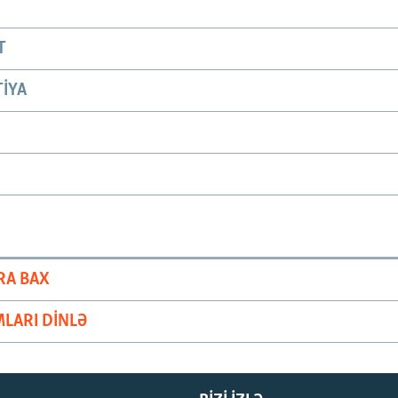
T
IYA
RA BAX
LARI DINLƏ