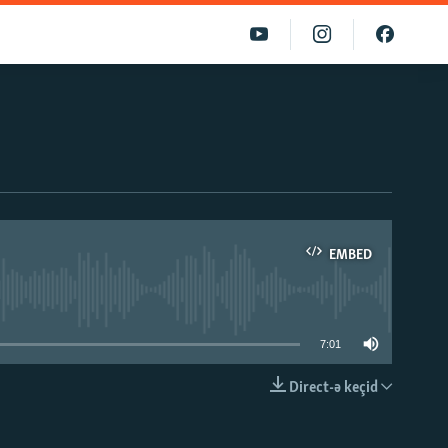
EMBED
able
7:01
Direct-ə keçid
EMBED