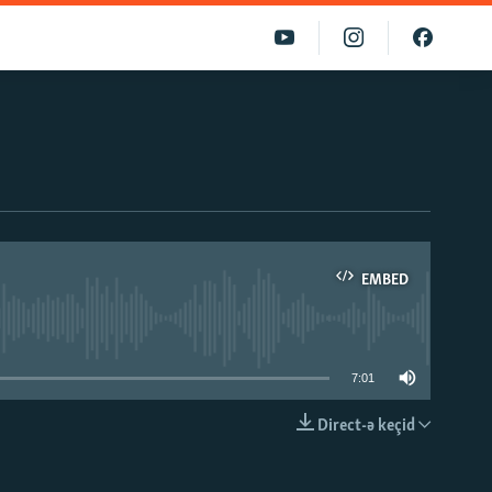
EMBED
able
7:01
Direct-ə keçid
EMBED