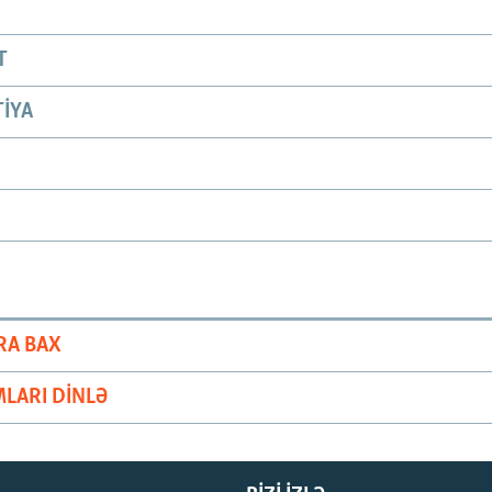
T
IYA
RA BAX
LARI DINLƏ