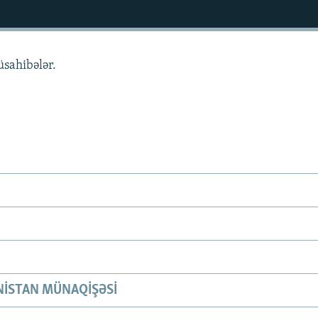
üsahibələr.
ISTAN MÜNAQIŞƏSI