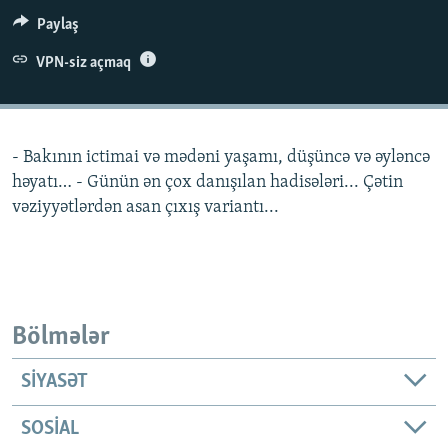
İNFOQRAFIKA
AZƏRBAYCAN ƏDƏBIYYATI KITABXANASI
MISSIYAMIZ
Paylaş
BIZI IZLƏ
KARIKATURA
İSLAM VƏ DEMOKRATIYA
PEŞƏ ETIKASI VƏ JURNALISTIKA STANDARTLARIMIZ
VPN-siz açmaq
İZ - MƏDƏNIYYƏT PROQRAMI
MATERIALLARIMIZDAN ISTIFADƏ
AZADLIQRADIOSU MOBIL TELEFONUNUZDA
RFE/RL-in bütün saytları
- Bakının ictimai və mədəni yaşamı, düşüncə və əyləncə
BIZIMLƏ ƏLAQƏ
həyatı… - Günün ən çox danışılan hadisələri... Çətin
XƏBƏR BÜLLETENLƏRIMIZ
vəziyyətlərdən asan çıxış variantı...
Bölmələr
SIYASƏT
SOSIAL