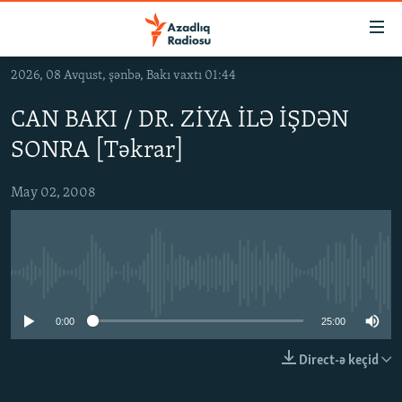
Keçid
linkləri
Əsas
2026, 08 Avqust, şənbə, Bakı vaxtı 01:44
məzmuna
GÜNDƏM
qayıt
CAN BAKI / DR. ZİYA İLƏ İŞDƏN
#İZAHLA
Əsas
SONRA [Təkrar]
KORRUPSIOMETR
naviqasiyaya
qayıt
#ƏSLINDƏ
May 02, 2008
Axtarışa
FƏRQƏ BAX
keç
QANUNI DOĞRU
No media source currently available
ARAŞDIRMA
MULTIMEDIA
0:00
25:00
RADIO ARXIV
VIDEO
Direct-ə keçid
HAQQIMIZDA
FOTOQALEREYA
OXU ZALI