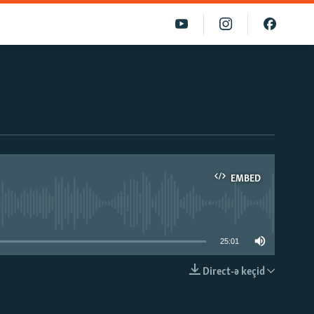
EMBED
able
25:01
Direct-ə keçid
EMBED