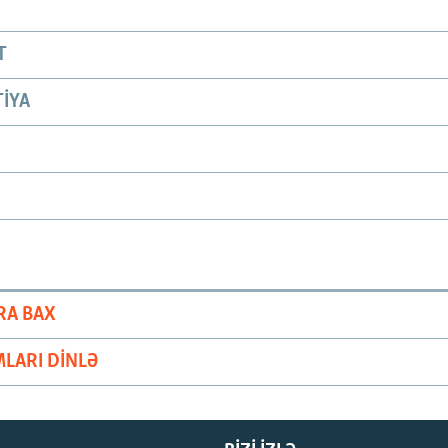
T
IYA
RA BAX
LARI DINLƏ