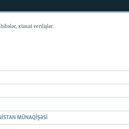
hibələr, xüsusi verilişlər.
ISTAN MÜNAQIŞƏSI