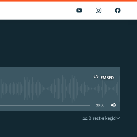
EMBED
able
30:00
Direct-ə keçid
EMBED