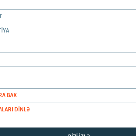
T
IYA
RA BAX
LARI DINLƏ