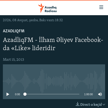
Keçid
linkləri
Əsas
2026, 08 Avqust, şənbə, Bakı vaxtı 18:32
məzmuna
GÜNDƏM
qayıt
AZADLIQFM
#İZAHLA
Əsas
AzadliqFM - İlham Əliyev Facebook-
KORRUPSIOMETR
naviqasiyaya
da «Like» lideridir
qayıt
#ƏSLINDƏ
Axtarışa
Mart 15, 2013
FƏRQƏ BAX
keç
QANUNI DOĞRU
ARAŞDIRMA
No media source currently available
MULTIMEDIA
0:00
1:00:00
RADIO ARXIV
VIDEO
HAQQIMIZDA
FOTOQALEREYA
OXU ZALI
Direct-ə keçid