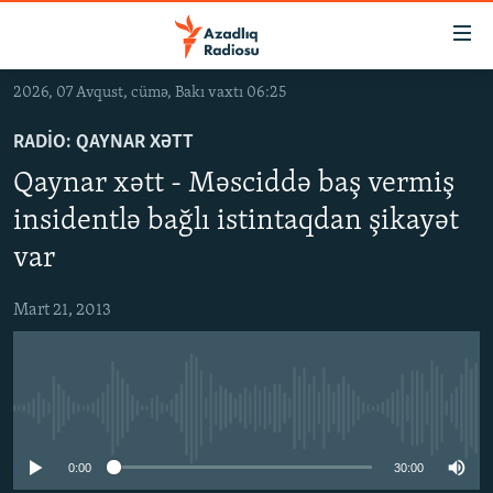
Keçid
linkləri
Əsas
2026, 07 Avqust, cümə, Bakı vaxtı 06:25
məzmuna
GÜNDƏM
qayıt
RADIO: QAYNAR XƏTT
#İZAHLA
Əsas
Qaynar xətt - Məsciddə baş vermiş
KORRUPSIOMETR
naviqasiyaya
insidentlə bağlı istintaqdan şikayət
qayıt
#ƏSLINDƏ
Axtarışa
var
FƏRQƏ BAX
keç
Mart 21, 2013
QANUNI DOĞRU
ARAŞDIRMA
MULTIMEDIA
No media source currently available
RADIO ARXIV
VIDEO
0:00
30:00
HAQQIMIZDA
FOTOQALEREYA
OXU ZALI