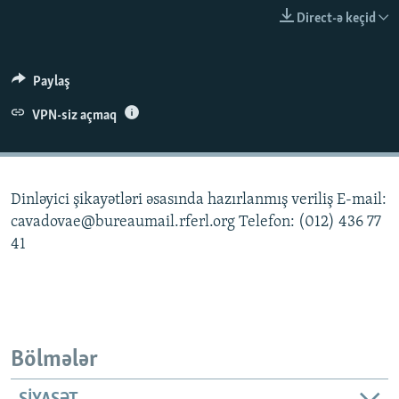
İNFOQRAFIKA
AZƏRBAYCAN ƏDƏBIYYATI KITABXANASI
MISSIYAMIZ
Direct-ə keçid
BIZI IZLƏ
KARIKATURA
İSLAM VƏ DEMOKRATIYA
PEŞƏ ETIKASI VƏ JURNALISTIKA STANDARTLARIMIZ
İZ - MƏDƏNIYYƏT PROQRAMI
MATERIALLARIMIZDAN ISTIFADƏ
Paylaş
AZADLIQRADIOSU MOBIL TELEFONUNUZDA
RFE/RL-in bütün saytları
VPN-siz açmaq
BIZIMLƏ ƏLAQƏ
XƏBƏR BÜLLETENLƏRIMIZ
Dinləyici şikayətləri əsasında hazırlanmış veriliş E-mail:
cavadovae@bureaumail.rferl.org Telefon: (012) 436 77
41
Bölmələr