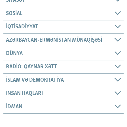
SIYASƏT
SOSIAL
İQTISADIYYAT
AZƏRBAYCAN-ERMƏNISTAN MÜNAQIŞƏSI
DÜNYA
RADIO: QAYNAR XƏTT
İSLAM VƏ DEMOKRATIYA
INSAN HAQLARI
İDMAN