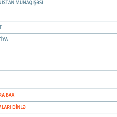
ISTAN MÜNAQIŞƏSI
T
IYA
RA BAX
LARI DINLƏ