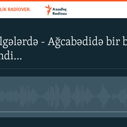
AZADLIQ BÖLGƏLƏRDƏ - HƏFTƏLIK RADIOVERILIŞ
lgələrdə - Ağcabədidə bir
di...
No media source currently avail