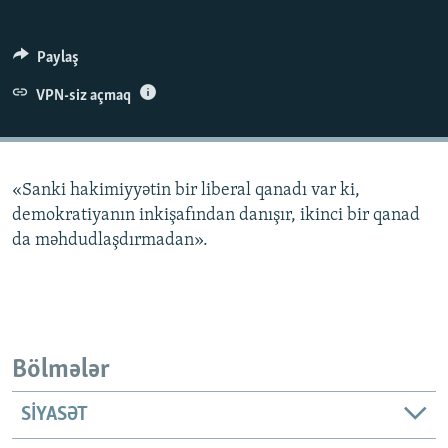
İNFOQRAFIKA
AZƏRBAYCAN ƏDƏBIYYATI KITABXANASI
MISSIYAMIZ
BIZI IZLƏ
KARIKATURA
İSLAM VƏ DEMOKRATIYA
PEŞƏ ETIKASI VƏ JURNALISTIKA STANDARTLARIMIZ
Paylaş
İZ - MƏDƏNIYYƏT PROQRAMI
MATERIALLARIMIZDAN ISTIFADƏ
VPN-siz açmaq
AZADLIQRADIOSU MOBIL TELEFONUNUZDA
RFE/RL-in bütün saytları
BIZIMLƏ ƏLAQƏ
«Sanki hakimiyyətin bir liberal qanadı var ki,
XƏBƏR BÜLLETENLƏRIMIZ
demokratiyanın inkişafından danışır, ikinci bir qanad
da məhdudlaşdırmadan».
Bölmələr
SIYASƏT