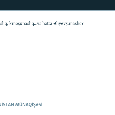
slıq, kinoşünaslıq…və hətta Əliyevşünaslıq?
ISTAN MÜNAQIŞƏSI