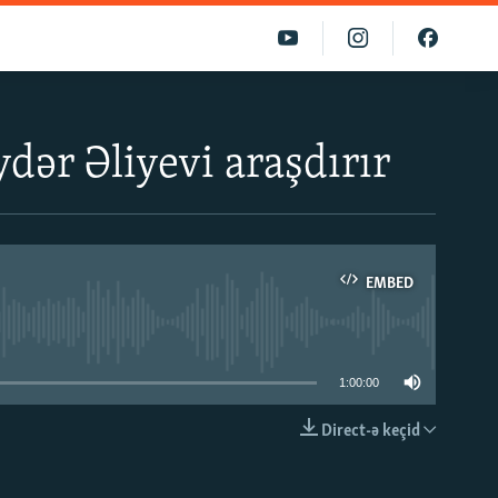
ər Əliyevi araşdırır
EMBED
able
1:00:00
Direct-ə keçid
EMBED