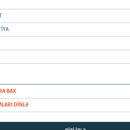
T
IYA
RA BAX
LARI DINLƏ