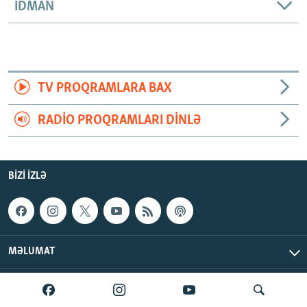
İDMAN
TV PROQRAMLARA BAX
RADIO PROQRAMLARI DINLƏ
BIZI IZLƏ
MƏLUMAT
AzadlıqRadiosu © 2026 Inc. | Bütün hüquqlar qorunur