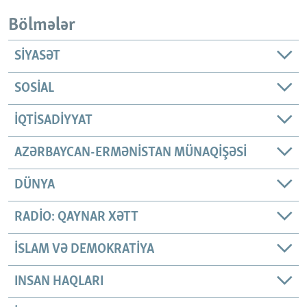
Bölmələr
SIYASƏT
SOSIAL
İQTISADIYYAT
AZƏRBAYCAN-ERMƏNISTAN MÜNAQIŞƏSI
DÜNYA
RADIO: QAYNAR XƏTT
İSLAM VƏ DEMOKRATIYA
INSAN HAQLARI