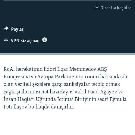
İNFOQRAFIKA
AZƏRBAYCAN ƏDƏBIYYATI KITABXANASI
MISSIYAMIZ
Direct-ə keçid
BIZI IZLƏ
KARIKATURA
İSLAM VƏ DEMOKRATIYA
PEŞƏ ETIKASI VƏ JURNALISTIKA STANDARTLARIMIZ
İZ - MƏDƏNIYYƏT PROQRAMI
MATERIALLARIMIZDAN ISTIFADƏ
Paylaş
AZADLIQRADIOSU MOBIL TELEFONUNUZDA
RFE/RL-in bütün saytları
VPN-siz açmaq
BIZIMLƏ ƏLAQƏ
XƏBƏR BÜLLETENLƏRIMIZ
ReAl hərəkatının lideri İlqar Məmmədov ABŞ
Konqresinə və Avropa Parlamentinə onun həbsində əli
olan vəzifəli şəxslərə qarşı sanksiyalar tətbiq etmək
çağırışı ilə müraciət hazırlayır. Vəkil Fuad Ağayev və
İnsan Haqları Uğrunda İctimai Birliyinin sədri Eynulla
Fətullayev bu haqda danışırlar.