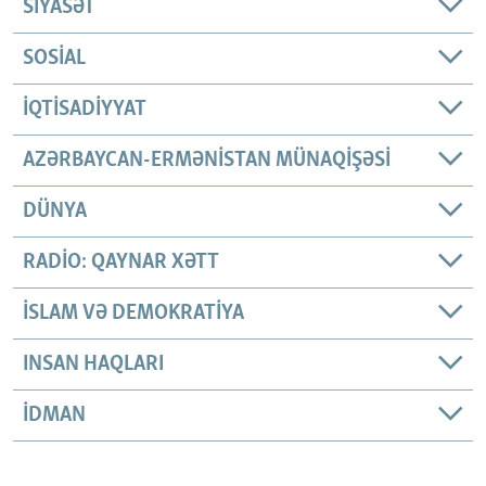
SIYASƏT
SOSIAL
İQTISADIYYAT
AZƏRBAYCAN-ERMƏNISTAN MÜNAQIŞƏSI
DÜNYA
RADIO: QAYNAR XƏTT
İSLAM VƏ DEMOKRATIYA
INSAN HAQLARI
İDMAN