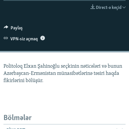
İNFOQRAFIKA
AZƏRBAYCAN ƏDƏBIYYATI KITABXANASI
MISSIYAMIZ
Direct-ə keçid
BIZI IZLƏ
KARIKATURA
İSLAM VƏ DEMOKRATIYA
PEŞƏ ETIKASI VƏ JURNALISTIKA STANDARTLARIMIZ
İZ - MƏDƏNIYYƏT PROQRAMI
MATERIALLARIMIZDAN ISTIFADƏ
Paylaş
AZADLIQRADIOSU MOBIL TELEFONUNUZDA
RFE/RL-in bütün saytları
VPN-siz açmaq
BIZIMLƏ ƏLAQƏ
XƏBƏR BÜLLETENLƏRIMIZ
Politoloq Elxan Şahinoğlu seçkinin nəticələri və bunun
Azərbaycan-Ermənistan münasibətlərinə təsiri haqda
fikirlərini bölüşür.
Bölmələr