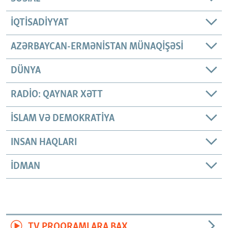
İQTISADIYYAT
AZƏRBAYCAN-ERMƏNISTAN MÜNAQIŞƏSI
DÜNYA
RADIO: QAYNAR XƏTT
İSLAM VƏ DEMOKRATIYA
INSAN HAQLARI
İDMAN
TV PROQRAMLARA BAX