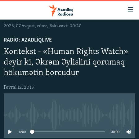
Keçid
linkləri
Əsas
2026, 07 Avqust, cümə, Bakı vaxtı 00:20
məzmuna
GÜNDƏM
qayıt
RADIO: AZADLIQLIVE
#İZAHLA
Əsas
Kontekst - «Human Rights Watch»
KORRUPSIOMETR
naviqasiyaya
deyir ki, Əkrəm Əylislini qorumaq
qayıt
#ƏSLINDƏ
Axtarışa
hökumətin borcudur
FƏRQƏ BAX
keç
Fevral 12, 2013
QANUNI DOĞRU
ARAŞDIRMA
MULTIMEDIA
No media source currently available
RADIO ARXIV
VIDEO
0:00
30:00
HAQQIMIZDA
FOTOQALEREYA
OXU ZALI