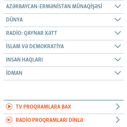
AZƏRBAYCAN-ERMƏNISTAN MÜNAQIŞƏSI
DÜNYA
RADIO: QAYNAR XƏTT
İSLAM VƏ DEMOKRATIYA
INSAN HAQLARI
İDMAN
TV PROQRAMLARA BAX
RADIO PROQRAMLARI DINLƏ