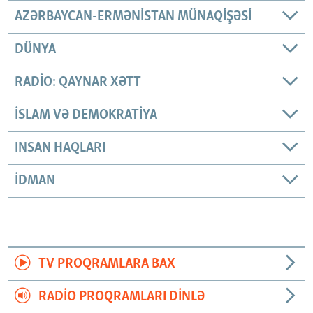
AZƏRBAYCAN-ERMƏNISTAN MÜNAQIŞƏSI
DÜNYA
RADIO: QAYNAR XƏTT
İSLAM VƏ DEMOKRATIYA
INSAN HAQLARI
İDMAN
TV PROQRAMLARA BAX
RADIO PROQRAMLARI DINLƏ