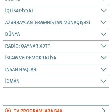
İQTISADIYYAT
AZƏRBAYCAN-ERMƏNISTAN MÜNAQIŞƏSI
DÜNYA
RADIO: QAYNAR XƏTT
İSLAM VƏ DEMOKRATIYA
INSAN HAQLARI
İDMAN
TV PROQRAMLARA BAX