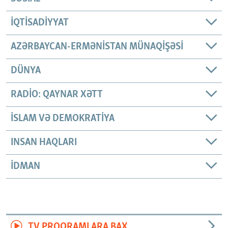
İQTISADIYYAT
AZƏRBAYCAN-ERMƏNISTAN MÜNAQIŞƏSI
DÜNYA
RADIO: QAYNAR XƏTT
İSLAM VƏ DEMOKRATIYA
INSAN HAQLARI
İDMAN
TV PROQRAMLARA BAX