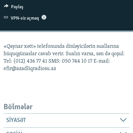
İNFOQRAFIKA
AZƏRBAYCAN ƏDƏBIYYATI KITABXANASI
MISSIYAMIZ
Paylaş
BIZI IZLƏ
KARIKATURA
İSLAM VƏ DEMOKRATIYA
PEŞƏ ETIKASI VƏ JURNALISTIKA STANDARTLARIMIZ
VPN-siz açmaq
İZ - MƏDƏNIYYƏT PROQRAMI
MATERIALLARIMIZDAN ISTIFADƏ
AZADLIQRADIOSU MOBIL TELEFONUNUZDA
RFE/RL-in bütün saytları
«Qaynar xətt» telefonunda dinləyicilərin suallarına
BIZIMLƏ ƏLAQƏ
hüquqşünaslar cavab verir. Sualın varsa, sən də qoşul:
XƏBƏR BÜLLETENLƏRIMIZ
Tel: (012) 436 77 41 SMS: 050 744 10 17 E-mail:
efir@azadliqradiosu.az
Bölmələr
SIYASƏT