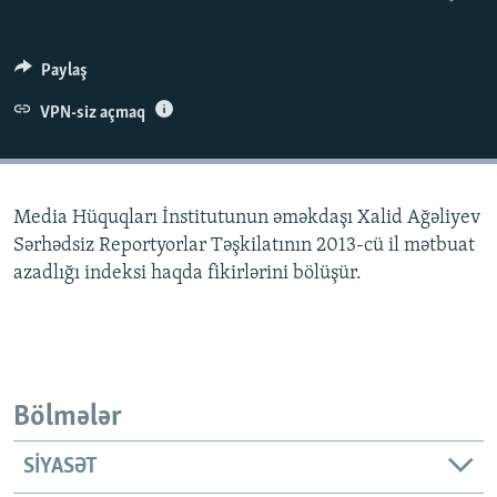
İNFOQRAFIKA
AZƏRBAYCAN ƏDƏBIYYATI KITABXANASI
MISSIYAMIZ
BIZI IZLƏ
KARIKATURA
İSLAM VƏ DEMOKRATIYA
PEŞƏ ETIKASI VƏ JURNALISTIKA STANDARTLARIMIZ
Paylaş
İZ - MƏDƏNIYYƏT PROQRAMI
MATERIALLARIMIZDAN ISTIFADƏ
VPN-siz açmaq
AZADLIQRADIOSU MOBIL TELEFONUNUZDA
RFE/RL-in bütün saytları
BIZIMLƏ ƏLAQƏ
Media Hüquqları İnstitutunun əməkdaşı Xalid Ağəliyev
XƏBƏR BÜLLETENLƏRIMIZ
Sərhədsiz Reportyorlar Təşkilatının 2013-cü il mətbuat
azadlığı indeksi haqda fikirlərini bölüşür.
Bölmələr
SIYASƏT