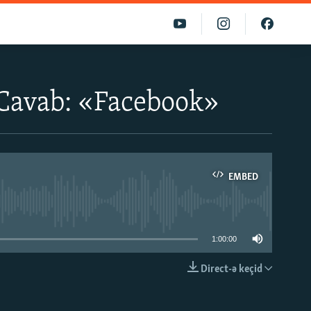
 Cavab: «Facebook»
EMBED
able
1:00:00
Direct-ə keçid
EMBED