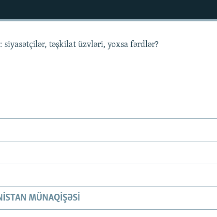
 siyasətçilər, təşkilat üzvləri, yoxsa fərdlər?
ISTAN MÜNAQIŞƏSI