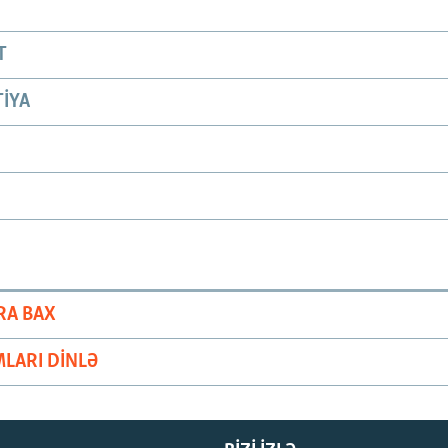
T
IYA
RA BAX
LARI DINLƏ