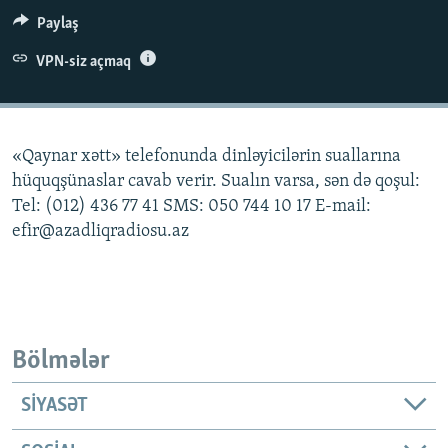
İNFOQRAFIKA
AZƏRBAYCAN ƏDƏBIYYATI KITABXANASI
MISSIYAMIZ
Paylaş
BIZI IZLƏ
KARIKATURA
İSLAM VƏ DEMOKRATIYA
PEŞƏ ETIKASI VƏ JURNALISTIKA STANDARTLARIMIZ
VPN-siz açmaq
İZ - MƏDƏNIYYƏT PROQRAMI
MATERIALLARIMIZDAN ISTIFADƏ
AZADLIQRADIOSU MOBIL TELEFONUNUZDA
RFE/RL-in bütün saytları
«Qaynar xətt» telefonunda dinləyicilərin suallarına
BIZIMLƏ ƏLAQƏ
hüquqşünaslar cavab verir. Sualın varsa, sən də qoşul:
XƏBƏR BÜLLETENLƏRIMIZ
Tel: (012) 436 77 41 SMS: 050 744 10 17 E-mail:
efir@azadliqradiosu.az
Bölmələr
SIYASƏT