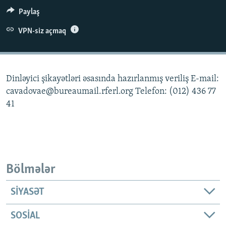
İNFOQRAFIKA
AZƏRBAYCAN ƏDƏBIYYATI KITABXANASI
MISSIYAMIZ
Paylaş
BIZI IZLƏ
KARIKATURA
İSLAM VƏ DEMOKRATIYA
PEŞƏ ETIKASI VƏ JURNALISTIKA STANDARTLARIMIZ
VPN-siz açmaq
İZ - MƏDƏNIYYƏT PROQRAMI
MATERIALLARIMIZDAN ISTIFADƏ
AZADLIQRADIOSU MOBIL TELEFONUNUZDA
RFE/RL-in bütün saytları
Dinləyici şikayətləri əsasında hazırlanmış veriliş E-mail:
BIZIMLƏ ƏLAQƏ
cavadovae@bureaumail.rferl.org Telefon: (012) 436 77
XƏBƏR BÜLLETENLƏRIMIZ
41
Bölmələr
SIYASƏT
SOSIAL