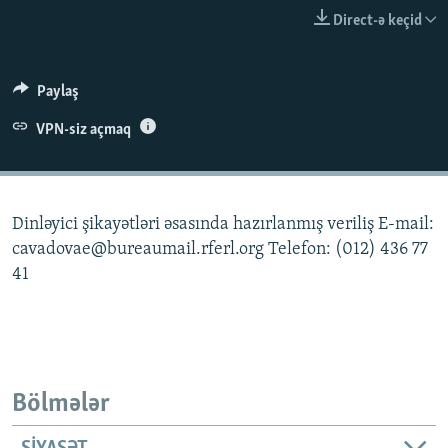
İNFOQRAFIKA
AZƏRBAYCAN ƏDƏBIYYATI KITABXANASI
MISSIYAMIZ
Direct-ə keçid
BIZI IZLƏ
KARIKATURA
İSLAM VƏ DEMOKRATIYA
PEŞƏ ETIKASI VƏ JURNALISTIKA STANDARTLARIMIZ
İZ - MƏDƏNIYYƏT PROQRAMI
MATERIALLARIMIZDAN ISTIFADƏ
Paylaş
AZADLIQRADIOSU MOBIL TELEFONUNUZDA
RFE/RL-in bütün saytları
VPN-siz açmaq
BIZIMLƏ ƏLAQƏ
XƏBƏR BÜLLETENLƏRIMIZ
Dinləyici şikayətləri əsasında hazırlanmış veriliş E-mail:
cavadovae@bureaumail.rferl.org Telefon: (012) 436 77
41
Bölmələr