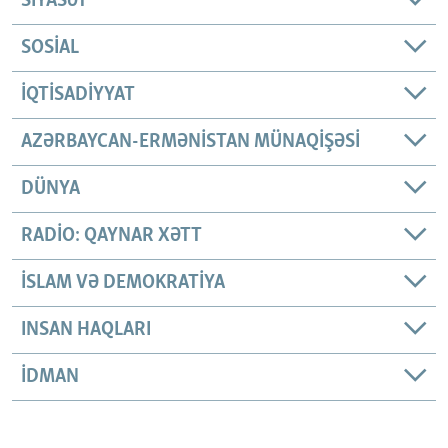
SIYASƏT
SOSIAL
İQTISADIYYAT
AZƏRBAYCAN-ERMƏNISTAN MÜNAQIŞƏSI
DÜNYA
RADIO: QAYNAR XƏTT
İSLAM VƏ DEMOKRATIYA
INSAN HAQLARI
İDMAN