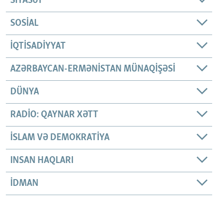
SIYASƏT
SOSIAL
İQTISADIYYAT
AZƏRBAYCAN-ERMƏNISTAN MÜNAQIŞƏSI
DÜNYA
RADIO: QAYNAR XƏTT
İSLAM VƏ DEMOKRATIYA
INSAN HAQLARI
İDMAN