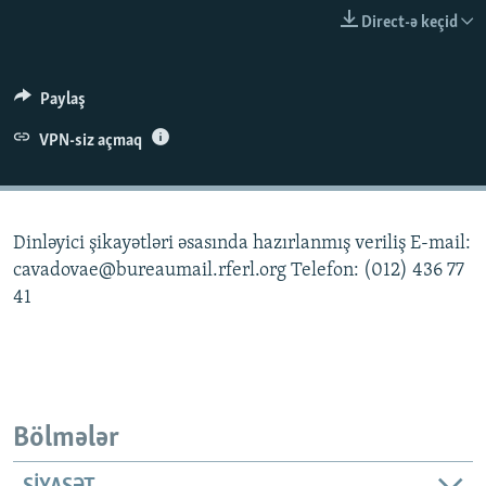
İNFOQRAFIKA
AZƏRBAYCAN ƏDƏBIYYATI KITABXANASI
MISSIYAMIZ
Direct-ə keçid
BIZI IZLƏ
KARIKATURA
İSLAM VƏ DEMOKRATIYA
PEŞƏ ETIKASI VƏ JURNALISTIKA STANDARTLARIMIZ
İZ - MƏDƏNIYYƏT PROQRAMI
MATERIALLARIMIZDAN ISTIFADƏ
Paylaş
AZADLIQRADIOSU MOBIL TELEFONUNUZDA
RFE/RL-in bütün saytları
VPN-siz açmaq
BIZIMLƏ ƏLAQƏ
XƏBƏR BÜLLETENLƏRIMIZ
Dinləyici şikayətləri əsasında hazırlanmış veriliş E-mail:
cavadovae@bureaumail.rferl.org Telefon: (012) 436 77
41
Bölmələr