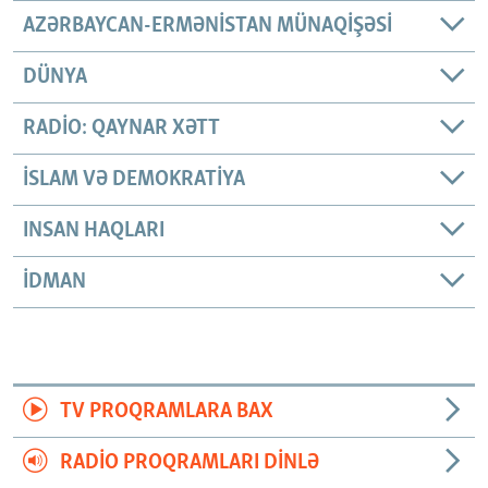
AZƏRBAYCAN-ERMƏNISTAN MÜNAQIŞƏSI
DÜNYA
RADIO: QAYNAR XƏTT
İSLAM VƏ DEMOKRATIYA
INSAN HAQLARI
İDMAN
TV PROQRAMLARA BAX
RADIO PROQRAMLARI DINLƏ