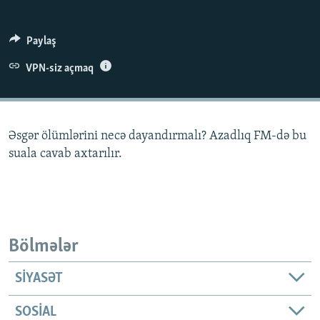
İNFOQRAFIKA
AZƏRBAYCAN ƏDƏBIYYATI KITABXANASI
MISSIYAMIZ
BIZI IZLƏ
KARIKATURA
İSLAM VƏ DEMOKRATIYA
PEŞƏ ETIKASI VƏ JURNALISTIKA STANDARTLARIMIZ
Paylaş
İZ - MƏDƏNIYYƏT PROQRAMI
MATERIALLARIMIZDAN ISTIFADƏ
VPN-siz açmaq
AZADLIQRADIOSU MOBIL TELEFONUNUZDA
RFE/RL-in bütün saytları
BIZIMLƏ ƏLAQƏ
Əsgər ölümlərini necə dayandırmalı? Azadlıq FM-də bu
XƏBƏR BÜLLETENLƏRIMIZ
suala cavab axtarılır.
Bölmələr
SIYASƏT
SOSIAL