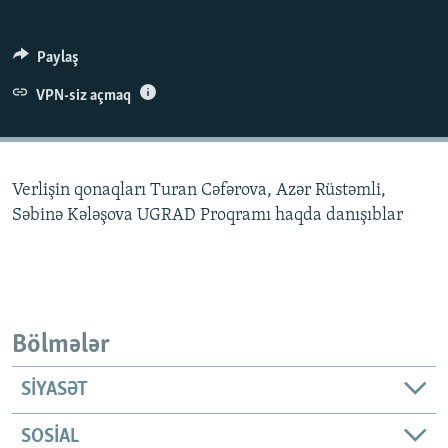
İNFOQRAFIKA
AZƏRBAYCAN ƏDƏBIYYATI KITABXANASI
MISSIYAMIZ
BIZI IZLƏ
KARIKATURA
İSLAM VƏ DEMOKRATIYA
PEŞƏ ETIKASI VƏ JURNALISTIKA STANDARTLARIMIZ
Paylaş
İZ - MƏDƏNIYYƏT PROQRAMI
MATERIALLARIMIZDAN ISTIFADƏ
VPN-siz açmaq
AZADLIQRADIOSU MOBIL TELEFONUNUZDA
RFE/RL-in bütün saytları
BIZIMLƏ ƏLAQƏ
Verlişin qonaqları Turan Cəfərova, Azər Rüstəmli,
XƏBƏR BÜLLETENLƏRIMIZ
Səbinə Kələşova UGRAD Proqramı haqda danışıblar
Bölmələr
SIYASƏT
SOSIAL