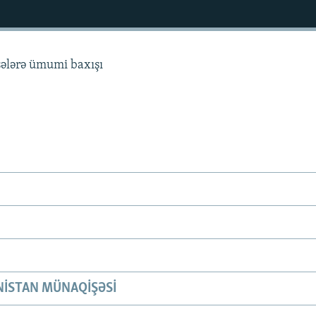
sələrə ümumi baxışı
ISTAN MÜNAQIŞƏSI