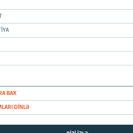
T
IYA
RA BAX
LARI DINLƏ