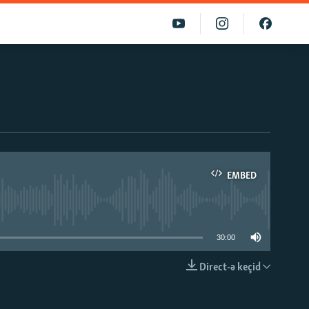
EMBED
able
30:00
Direct-ə keçid
EMBED