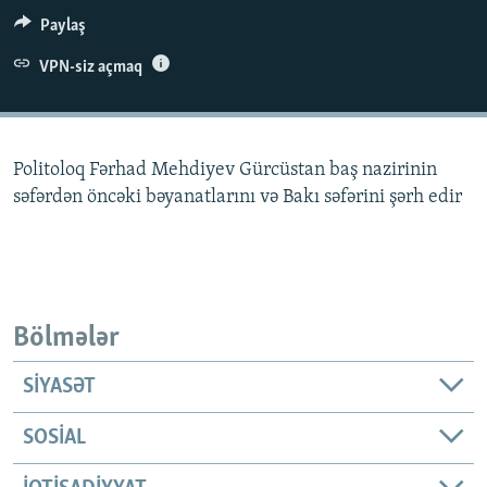
İNFOQRAFIKA
AZƏRBAYCAN ƏDƏBIYYATI KITABXANASI
MISSIYAMIZ
Paylaş
BIZI IZLƏ
KARIKATURA
İSLAM VƏ DEMOKRATIYA
PEŞƏ ETIKASI VƏ JURNALISTIKA STANDARTLARIMIZ
VPN-siz açmaq
İZ - MƏDƏNIYYƏT PROQRAMI
MATERIALLARIMIZDAN ISTIFADƏ
AZADLIQRADIOSU MOBIL TELEFONUNUZDA
RFE/RL-in bütün saytları
Politoloq Fərhad Mehdiyev Gürcüstan baş nazirinin
BIZIMLƏ ƏLAQƏ
səfərdən öncəki bəyanatlarını və Bakı səfərini şərh edir
XƏBƏR BÜLLETENLƏRIMIZ
Bölmələr
SIYASƏT
SOSIAL